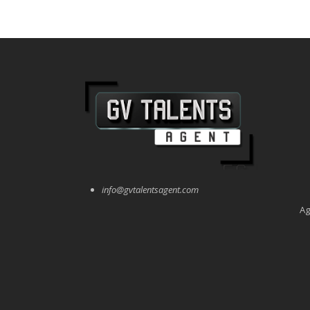
info@gvtalentsagent.com
Ag