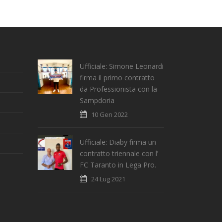
Ufficiale: Simone Leonardi
firma il primo contratto
da Professionista con la
Sampdoria
10 Gen 2022
Ufficiale: Diaby firma un
contratto triennale con l’
FC Taranto in Lega Pro.
24 Lug 2021