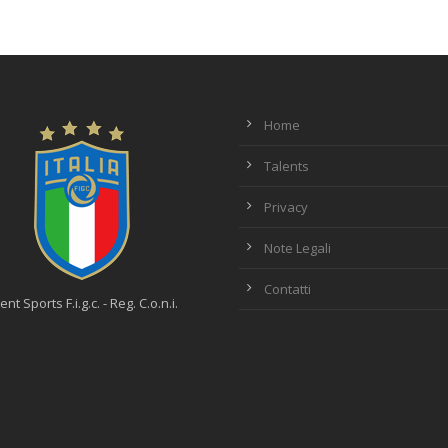
Home
Talents
Privacy
Note Legali
Contatti
ent Sports F.i.g.c. - Reg. C.o.n.i.