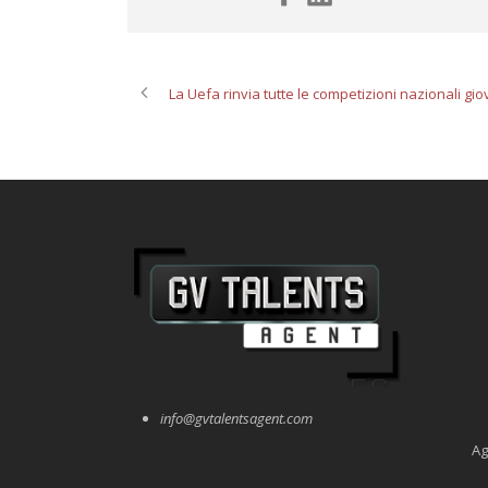
La Uefa rinvia tutte le competizioni nazionali giov
info@gvtalentsagent.com
Ag