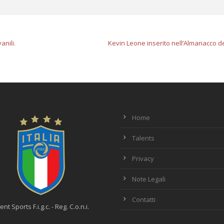
anili.
Kevin Leone inserito nell’Almanacco della
Home
Talents
Privacy
Note Legali
Contatti
ent Sports F.i.g.c. - Reg. C.o.n.i.