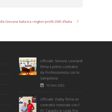
 Giovane Italia tra i migliori profili 2005 d’Italia
Ufficiale: Simone Leonardi
firma il primo contratto
da Professionista con la
Sampdoria
10 Gen 2022
Ufficiale: Diaby firma un
contratto triennale con l’
FC Taranto in Lega Pro.