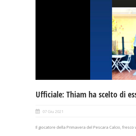
Ufficiale: Thiam ha scelto di e
07 Giu 2021
Il giocatore della Primavera del Pescara Calcio, fresco