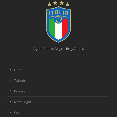
Agent Sports F.i.g.c. - Reg. C.o.n.i.
Home
Talents
Privacy
Note Legali
Contatti