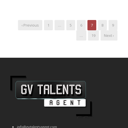
‹ Previous
1
…
5
6
7
8
9
…
19
Next ›
info@gvtalentsagent.com