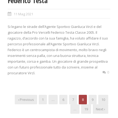
Federico Testa
11 Mag 2021
Si legano le strade dell’Agente Sportivo Gianluca Virzì e del
giocatore della Pro Vercelli Federico Testa Classe 2005. Il
ragazzo, d’accordo con la sua famiglia, ha voluto affidare il suo
percorso professionale all’Agente Sportivo Gianluca Virzì.
Federico è un centrocampista di movimento, molto bravo negli
inserimenti senza palla, con una buona struttura, tecnica
importante, corsa e gamba. Un giocatore di grande prospettiva
con un futuro professionale tutto da scrivere, insieme al
0
procuratore Virzì.
‹ Previous
1
…
6
7
8
9
10
…
19
Next ›